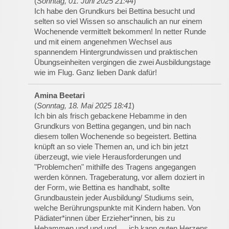
(
Sonntag, 01. Juni 2025 21:44
)
Ich habe den Grundkurs bei Bettina besucht und
selten so viel Wissen so anschaulich an nur einem
Wochenende vermittelt bekommen! In netter Runde
und mit einem angenehmen Wechsel aus
spannendem Hintergrundwissen und praktischen
Übungseinheiten vergingen die zwei Ausbildungstage
wie im Flug. Ganz lieben Dank dafür!
Amina Beetari
(
Sonntag, 18. Mai 2025 18:41
)
Ich bin als frisch gebackene Hebamme in den
Grundkurs von Bettina gegangen, und bin nach
diesem tollen Wochenende so begeistert. Bettina
knüpft an so viele Themen an, und ich bin jetzt
überzeugt, wie viele Herausforderungen und
"Problemchen" mithilfe des Tragens angegangen
werden können. Trageberatung, vor allem doziert in
der Form, wie Bettina es handhabt, sollte
Grundbaustein jeder Ausbildung/ Studiums sein,
welche Berührungspunkte mit Kindern haben. Von
Pädiater*innen über Erzieher*innen, bis zu
Hebammen und und und .... ich kann guten Herzens