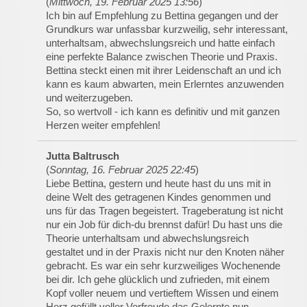
(
Mittwoch, 19. Februar 2025 13:56
)
Ich bin auf Empfehlung zu Bettina gegangen und der
Grundkurs war unfassbar kurzweilig, sehr interessant,
unterhaltsam, abwechslungsreich und hatte einfach
eine perfekte Balance zwischen Theorie und Praxis.
Bettina steckt einen mit ihrer Leidenschaft an und ich
kann es kaum abwarten, mein Erlerntes anzuwenden
und weiterzugeben.
So, so wertvoll - ich kann es definitiv und mit ganzen
Herzen weiter empfehlen!
Jutta Baltrusch
(
Sonntag, 16. Februar 2025 22:45
)
Liebe Bettina, gestern und heute hast du uns mit in
deine Welt des getragenen Kindes genommen und
uns für das Tragen begeistert. Trageberatung ist nicht
nur ein Job für dich-du brennst dafür! Du hast uns die
Theorie unterhaltsam und abwechslungsreich
gestaltet und in der Praxis nicht nur den Knoten näher
gebracht. Es war ein sehr kurzweiliges Wochenende
bei dir. Ich gehe glücklich und zufrieden, mit einem
Kopf voller neuem und vertieftem Wissen und einem
Herz gefüllt voller Vorfreude das Gelernte nun